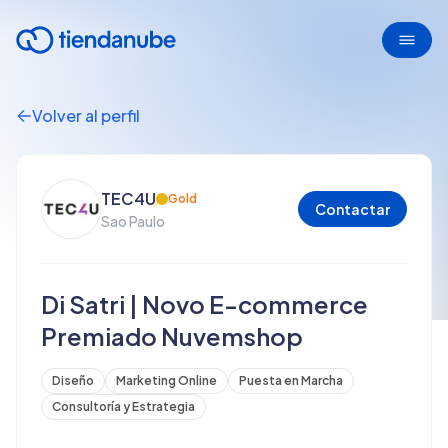
Volver al perfil
TEC4U
Gold
Contactar
Sao Paulo
Di Satri | Novo E-commerce
Premiado Nuvemshop
Diseño
Marketing Online
Puesta en Marcha
Consultoría y Estrategia