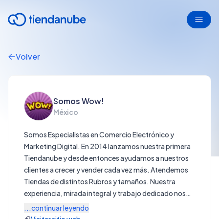
Volver
Somos Wow!
México
Somos Especialistas en Comercio Electrónico y
Marketing Digital. En 2014 lanzamos nuestra primera
Tiendanube y desde entonces ayudamos a nuestros
clientes a crecer y vender cada vez más. Atendemos
Tiendas de distintos Rubros y tamaños. Nuestra
experiencia, mirada integral y trabajo dedicado nos
diferencian. Nos apasiona lo que hacemos
...continuar leyendo
¡Esperamos tu contacto! Somos WOW!