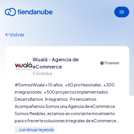
Volver
Wualá - Agencia de
Titanium
eCommerce
Córdoba
#SomosWualá +10 años. +60 profesionales. +300
integraciones. +500 proyectos implementados.
Desarrollamos. Integramos. Potenciamos.
Acompañamos Somos una Agencia de eCommerce.
Somos flexibles, estamos en constante movimiento
para ofrecerte soluciones integrales de eCommerce
facilitando la gestión de tu mundo online.
...continuar leyendo