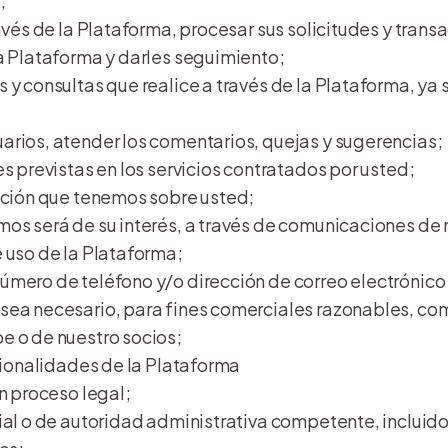
;
ravés de la Plataforma, procesar sus solicitudes y trans
la Plataforma y darles seguimiento;
 y consultas que realice a través de la Plataforma, ya 
arios, atender los comentarios, quejas y sugerencias;
es previstas en los servicios contratados por usted;
mación que tenemos sobre usted;
mos será de su interés, a través de comunicaciones de
 uso de la Plataforma;
úmero de teléfono y/o dirección de correo electrónico
 sea necesario, para fines comerciales razonables, co
e o de nuestro socios;
ncionalidades de la Plataforma
un proceso legal;
ial o de autoridad administrativa competente, incluidos