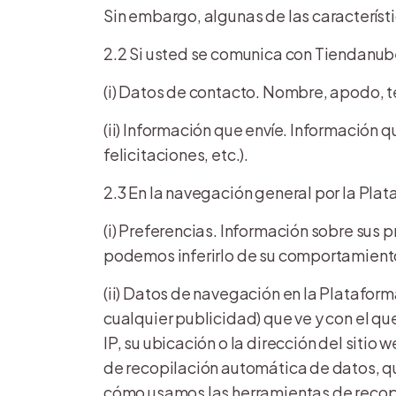
Sin embargo, algunas de las característ
2.2 Si usted se comunica con Tiendanub
(i) Datos de contacto. Nombre, apodo, t
(ii) Información que envíe. Información q
felicitaciones, etc.).
2.3 En la navegación general por la Pla
(i) Preferencias. Información sobre sus 
podemos inferirlo de su comportamiento
(ii) Datos de navegación en la Plataforma
cualquier publicidad) que ve y con el qu
IP, su ubicación o la dirección del siti
de recopilación automática de datos, qu
cómo usamos las herramientas de recopi