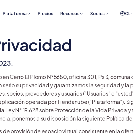
Plataforma
Precios
Recursos
Socios
CL
Privacidad
Plantillas
Diseños más populare
2023.
Canales de venta
io en Cerro El Plomo N°5680, oficina 301, Ps 3, comuna
Todas las funcionalidades
serio su privacidad y garantizamos la seguridad y la 
tes, socios, proveedores y usuarios ("Usuarios" o "ust
o aplicación operada por Tiendanube (“Plataforma”). S
, la Ley N° 19.628 sobre Protección de la Vida Privada 
encia, ponemos a su disposición la siguiente Política d
R
Uyuni
 de provisión de espacio virtual consistente en la ofer