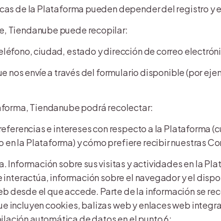
icas de la Plataforma pueden depender del registro y 
e, Tiendanube puede recopilar:
eléfono, ciudad, estado y dirección de correo electrón
ue nos envíe a través del formulario disponible (por eje
taforma, Tiendanube podrá recolectar:
preferencias e intereses con respecto a la Plataforma 
 en la Plataforma) y cómo prefiere recibir nuestras C
. Información sobre sus visitas y actividades en la Pla
e interactúa, información sobre el navegador y el dispos
o web desde el que accede. Parte de la información se re
e incluyen cookies, balizas web y enlaces web integr
lación automática de datos en el punto 6;