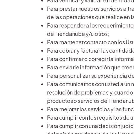
Para verificar y validar su identidad
Para prestar nuestros servicios a t
de las operaciones que realice en 
Para responder a los requerimientos
de Tiendanube y/u otros;
Para mantener contacto con los Usu
Para cobrar y facturar las cantidad
Para confirmar o corregir la infor
Para enviarle información que cree
Para personalizar su experiencia de
Para comunicarnos con usted a un n
resolución de problemas y, cuando
productos o servicios de Tiendanub
Para mejorar los servicios y las fu
Para cumplir con los requisitos de 
Para cumplir con una decisión judic