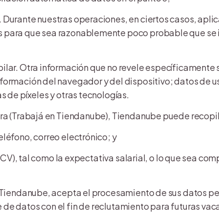
 Durante nuestras operaciones, en ciertos casos, apli
s para que sea razonablemente poco probable que se i
ilar. Otra información que no revele específicamente 
formación del navegador y del dispositivo; datos de u
s de píxeles y otras tecnologías.
era (Trabajá en Tiendanube), Tiendanube puede recopil
léfono, correo electrónico; y
m (CV), tal como la expectativa salarial, o lo que sea 
n Tiendanube, acepta el procesamiento de sus datos pe
de datos con el fin de reclutamiento para futuras vac