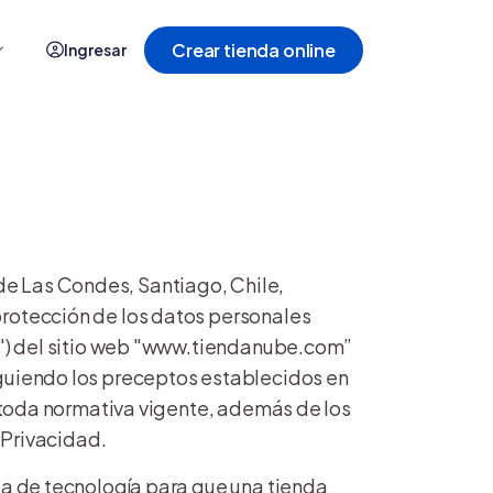
Crear tienda online
Ingresar
Ver todo
s
 de Las Condes, Santiago, Chile,
protección de los datos personales
ed") del sitio web "www.tiendanube.com”
iguiendo los preceptos establecidos en
y toda normativa vigente, además de los
e Privacidad.
io
Cali
ta de tecnología para que una tienda