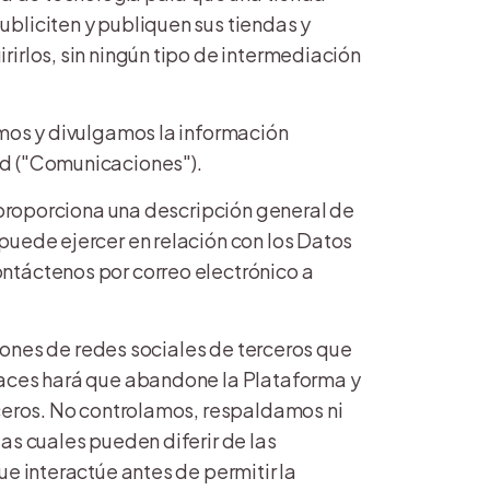
bliciten y publiquen sus tiendas y
irlos, sin ningún tipo de intermediación
amos y divulgamos la información
ed ("Comunicaciones").
y proporciona una descripción general de
puede ejercer en relación con los Datos
ntáctenos por correo electrónico a
ciones de redes sociales de terceros que
laces hará que abandone la Plataforma y
rceros. No controlamos, respaldamos ni
as cuales pueden diferir de las
ue interactúe antes de permitir la