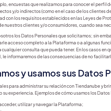
plo, encuestas que realizamos para conocer el perfil d
ectos y/o indirectos (como en el caso de los clientes d
d con los requisitos establecidos en las Leyes de Pro
 de nuestros clientes y/o consumidores, cuando sea nec
osotros los Datos Personales que solicitamos; sin embar
rle acceso completo a la Plataforma o a algunas func
ualquier consulta que pueda tener. En los casos en q
, le informaremos de las consecuencias de no facilitarl
lamos y usamos sus Datos 
es para administrar su relación con Tiendanube y brind
 su experiencia. Ejemplos de cómo usamos los Datos 
cceder, utilizar y navegar la Plataforma;