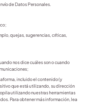
envío de Datos Personales.
ico;
mplo, quejas, sugerencias, críticas,
(cuando nos dice cuáles son o cuando
omunicaciones;
taforma, incluido el contenido (y
itivo que está utilizando, su dirección
copila utilizando nuestras herramientas
ados. Para obtener más información, lea