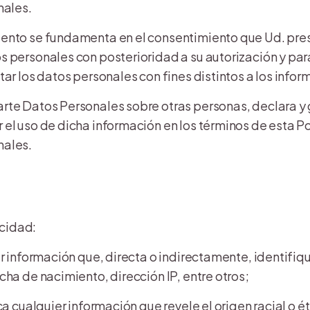
nales.
ento se fundamenta en el consentimiento que Ud. pres
s personales con posterioridad a su autorización y pa
tar los datos personales con fines distintos a los inf
arte Datos Personales
sobre otras personas, declara y 
 el uso de dicha información en los términos de esta P
nales.
acidad:
er información que, directa o indirectamente, identifiq
cha de nacimiento, dirección IP, entre otros;
a cualquier información que revele el origen racial o ét