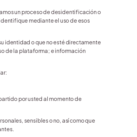
camos un proceso de desidentificación o
dentifique mediante el uso de esos
su identidad o que no esté directamente
so de la plataforma; e información
ar:
compartido por usted al momento de
rsonales, sensibles o no, así como que
antes.