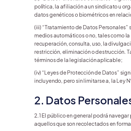
política, la afiliación a un sindicato u or
datos genéticos o biométricos en relació
(iii) “Tratamiento de Datos Personales” 
medios automáticos
o no
, tales como l
recuperación, consulta, uso, la divulgac
restricción, eliminación o destrucción.
términos de la legislación aplicable;
(iv) “Leyes de Protección de Datos” sig
incluyendo, pero sin limitarse a, la Ley
2. Datos Personale
2.1 El público en general podrá navegar
aquellos que son recolectados en forma a