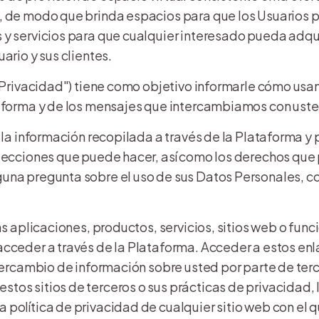
, de modo que brinda espacios para que los Usuarios pu
 y servicios para que cualquier interesado pueda adquir
ario y sus clientes.
de Privacidad") tiene como objetivo informarle cómo us
ataforma y de los mensajes que intercambiamos con ust
a la información recopilada a través de la Plataforma 
elecciones que puede hacer, así como los derechos que 
una pregunta sobre el uso de sus Datos Personales, co
las aplicaciones, productos, servicios, sitios web o fun
acceder a través de la Plataforma. Acceder a estos en
intercambio de información sobre usted por parte de te
os sitios de terceros o sus prácticas de privacidad, l
política de privacidad de cualquier sitio web con el q