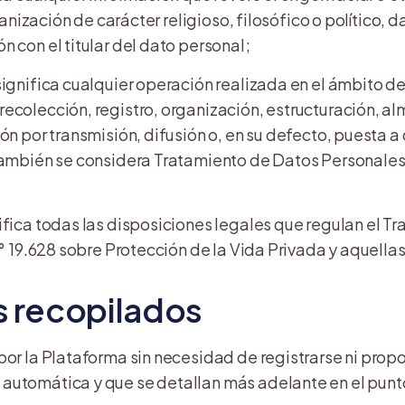
ganización de carácter religioso, filosófico o político, d
n con el titular del dato personal;
significa cualquier operación realizada en el ámbito de
a recolección, registro, organización, estructuración, 
ión por transmisión, difusión o, en su defecto, puesta 
 También se considera Tratamiento de Datos Personales 
nifica todas las disposiciones legales que regulan el 
 N° 19.628 sobre Protección de la Vida Privada y aquell
s recopilados
 por la Plataforma sin necesidad de registrarse ni pro
utomática y que se detallan más adelante en el punto 2