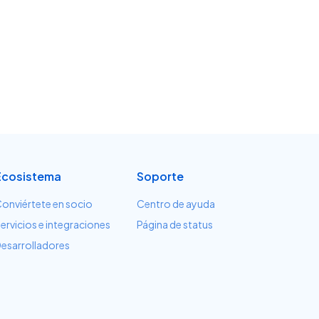
Ecosistema
Soporte
onviértete en socio
Centro de ayuda
ervicios e integraciones
Página de status
esarrolladores