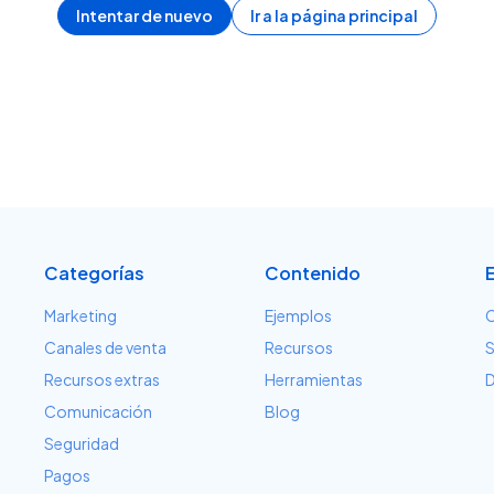
Intentar de nuevo
Ir a la página principal
Categorías
Contenido
Marketing
Ejemplos
C
Canales de venta
Recursos
S
Recursos extras
Herramientas
D
Comunicación
Blog
Seguridad
Pagos