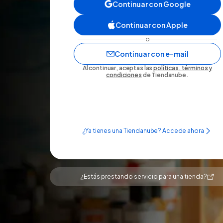
Continuar con Google
Continuar con Apple
o
Continuar con e-mail
Al continuar, aceptas las
políticas, términos y
condiciones
de Tiendanube.
¿Ya tienes una Tiendanube? Accede ahora
¿Estás prestando servicio para una tienda?