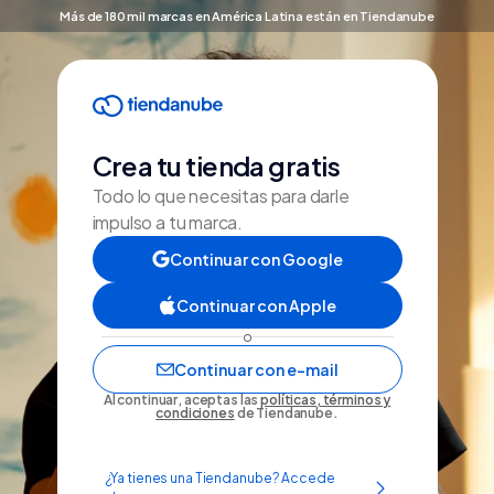
Más de 180 mil marcas en América Latina están en Tiendanube
Crea tu tienda gratis
Todo lo que necesitas para darle
impulso a tu marca.
Continuar con Google
Continuar con Apple
o
Continuar con e-mail
Al continuar, aceptas las
políticas, términos y
condiciones
de Tiendanube.
¿Ya tienes una Tiendanube? Accede