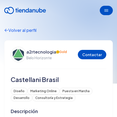
Volver al perfil
a2rtecnologia
Gold
Contactar
Belo Horizonte
Castellani Brasil
Diseño
Marketing Online
Puesta en Marcha
Desarrollo
Consultoría y Estrategia
Descripción