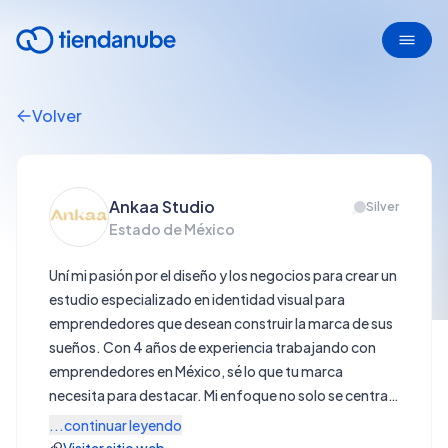
Volver
Ankaa Studio
Silver
Estado de México
Uní mi pasión por el diseño y los negocios para crear un
estudio especializado en identidad visual para
emprendedores que desean construir la marca de sus
sueños. Con 4 años de experiencia trabajando con
emprendedores en México, sé lo que tu marca
necesita para destacar. Mi enfoque no solo se centra
en el branding, esencial para atraer y enamorar a tu
...continuar leyendo
cliente ideal en los primeros 3 segundos, sino también