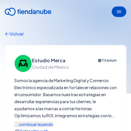
Volver
Estudio Merca
Titanium
Ciudad de Mexico
Somos la agencia de Marketing Digital y Comercio
Electrónico especializada en fortalecer relaciones con
el consumidor. Basamos nuestras estrategias en
desarrollar experiencias para tus clientes, le
ayudamos a las marcas a contar historias.
Optimizamos tu ROI, integramos estrategias con los
mejores marketplaces de América Latina y
...continuar leyendo
conversamos con tu mercado. Considerada en las