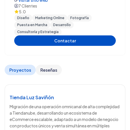
Visitar sitio web
mejores agencias de México en Merca 2.0 desde
7
Clientes
5.0
2017.
Diseño
Marketing Online
Fotografía
Puesta en Marcha
Desarrollo
Consultoría y Estrategia
Contactar
Proyectos
Reseñas
Tienda Luz Saviñón
Migración de una operación omnicanal de alta complejidad
a Tiendanube, desarrollando un ecosistema de
eCommerce escalable, adaptado a un modelo de negocio
con productos únicos y venta simultánea en múltiples