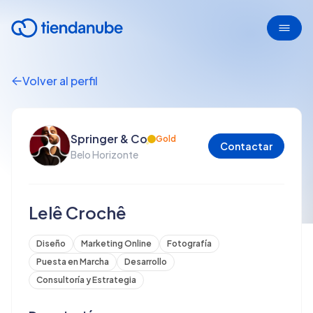
Volver al perfil
Springer & Co
Gold
Contactar
Belo Horizonte
Lelê Crochê
Diseño
Marketing Online
Fotografía
Puesta en Marcha
Desarrollo
Consultoría y Estrategia