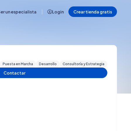
|
er un especialista
Login
Crear tienda gratis
Puesta en Marcha
Desarrollo
Consultoría y Estrategia
Contactar