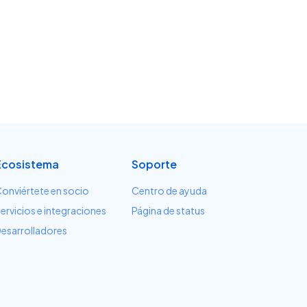
Ecosistema
Soporte
onviértete en socio
Centro de ayuda
ervicios e integraciones
Página de status
esarrolladores