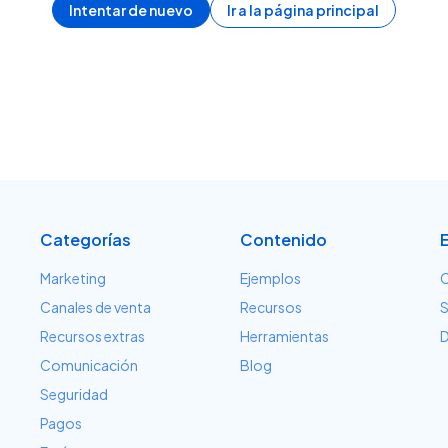
Intentar de nuevo
Ir a la página principal
Categorías
Contenido
Marketing
Ejemplos
C
Canales de venta
Recursos
S
Recursos extras
Herramientas
D
Comunicación
Blog
Seguridad
Pagos