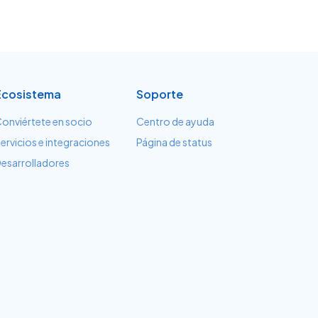
Ecosistema
Soporte
onviértete en socio
Centro de ayuda
ervicios e integraciones
Página de status
esarrolladores