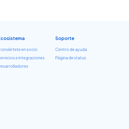
Ecosistema
Soporte
onviértete en socio
Centro de ayuda
ervicios e integraciones
Página de status
esarrolladores