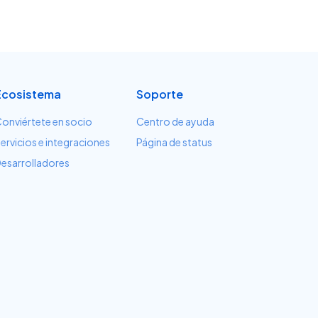
Ecosistema
Soporte
onviértete en socio
Centro de ayuda
ervicios e integraciones
Página de status
esarrolladores