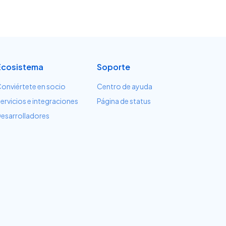
Ecosistema
Soporte
onviértete en socio
Centro de ayuda
ervicios e integraciones
Página de status
esarrolladores