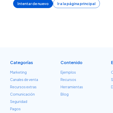
Intentar de nuevo
Ir a la página principal
Categorías
Contenido
Marketing
Ejemplos
C
Canales de venta
Recursos
S
Recursos extras
Herramientas
D
Comunicación
Blog
Seguridad
Pagos