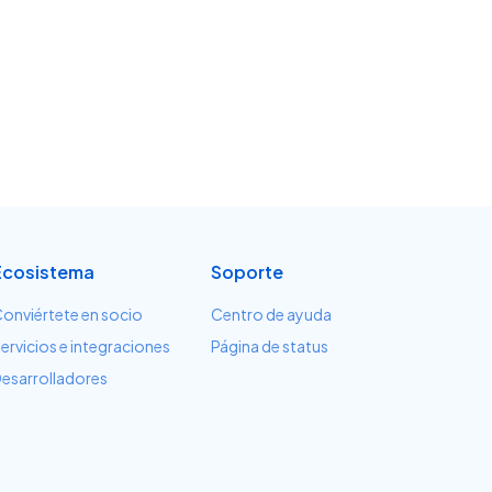
Ecosistema
Soporte
onviértete en socio
Centro de ayuda
ervicios e integraciones
Página de status
esarrolladores