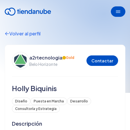
Volver al perfil
a2rtecnologia
Gold
Contactar
Belo Horizonte
Holly Biquinis
Diseño
Puesta en Marcha
Desarrollo
Consultoría y Estrategia
Descripción