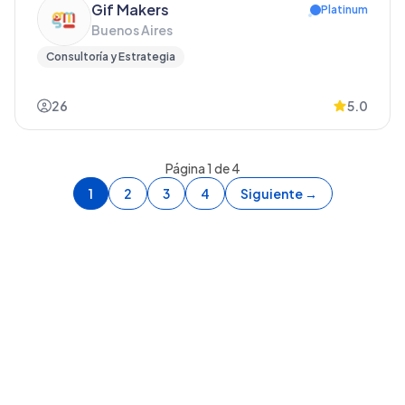
Gif Makers
Platinum
Buenos Aires
Consultoría y Estrategia
26
5.0
Página
1
de
4
1
2
3
4
Siguiente →