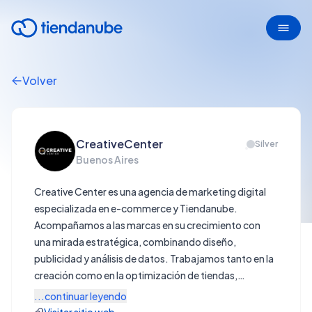
Volver
CreativeCenter
Silver
Buenos Aires
Creative Center es una agencia de marketing digital
especializada en e-commerce y Tiendanube.
Acompañamos a las marcas en su crecimiento con
una mirada estratégica, combinando diseño,
publicidad y análisis de datos. Trabajamos tanto en la
creación como en la optimización de tiendas,
integrando Meta Ads, Google Ads y herramientas de
...continuar leyendo
medición para tomar decisiones basadas en