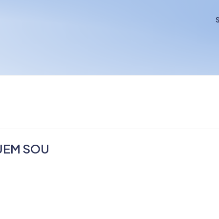
S
UEM SOU