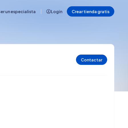
|
er un especialista
Login
Crear tienda gratis
Contactar