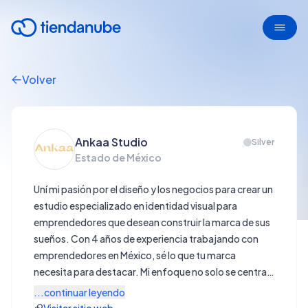
Volver
Ankaa Studio
Silver
Estado de México
Uní mi pasión por el diseño y los negocios para crear un
estudio especializado en identidad visual para
emprendedores que desean construir la marca de sus
sueños. Con 4 años de experiencia trabajando con
emprendedores en México, sé lo que tu marca
necesita para destacar. Mi enfoque no solo se centra
en el branding, esencial para atraer y enamorar a tu
...continuar leyendo
cliente ideal en los primeros 3 segundos, sino también