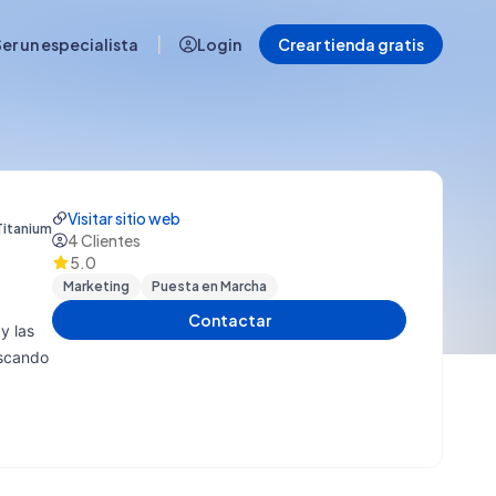
|
er un especialista
Login
Crear tienda gratis
Visitar sitio web
Titanium
4
Clientes
5.0
Marketing
Puesta en Marcha
Contactar
y las
uscando