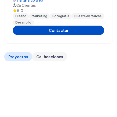
Visitar sitio web
profesionales que sumamos para poner en práctica lo
26
Clientes
5.0
que aprendimos.
Diseño
Marketing
Fotografía
Puesta en Marcha
Desarrollo
Contactar
Proyectos
Calificaciones