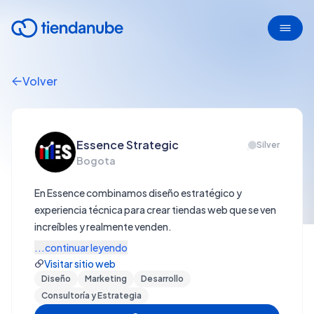
Volver
Essence Strategic
Silver
Bogota
En Essence combinamos diseño estratégico y
experiencia técnica para crear tiendas web que se ven
increíbles y realmente venden.
...continuar leyendo
Visitar sitio web
Diseño
Marketing
Desarrollo
Consultoría y Estrategia