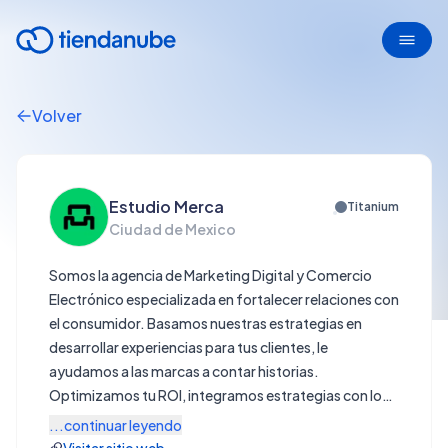
Volver
Estudio Merca
Titanium
Ciudad de Mexico
Somos la agencia de Marketing Digital y Comercio
Electrónico especializada en fortalecer relaciones con
el consumidor. Basamos nuestras estrategias en
desarrollar experiencias para tus clientes, le
ayudamos a las marcas a contar historias.
Optimizamos tu ROI, integramos estrategias con los
mejores marketplaces de América Latina y
...continuar leyendo
conversamos con tu mercado. Considerada en las