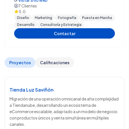
Visitar sitio web
mejores agencias de México en Merca 2.0 desde
7
Clientes
5.0
2017.
Diseño
Marketing
Fotografía
Puesta en Marcha
Desarrollo
Consultoría y Estrategia
Contactar
Proyectos
Calificaciones
Tienda Luz Saviñón
Migración de una operación omnicanal de alta complejidad
a Tiendanube, desarrollando un ecosistema de
eCommerce escalable, adaptado a un modelo de negocio
con productos únicos y venta simultánea en múltiples
canales.