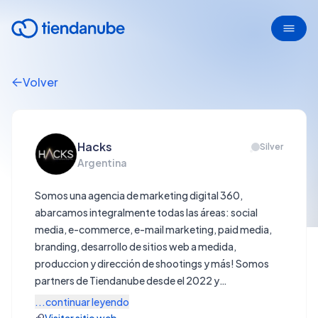
Volver
Hacks
Silver
Argentina
Somos una agencia de marketing digital 360,
abarcamos integralmente todas las áreas: social
media, e-commerce, e-mail marketing, paid media,
branding, desarrollo de sitios web a medida,
produccion y dirección de shootings y más! Somos
partners de Tiendanube desde el 2022 y
desarrollamos mas de 100 sitios en
...continuar leyendo
conjunto. Contactanos!