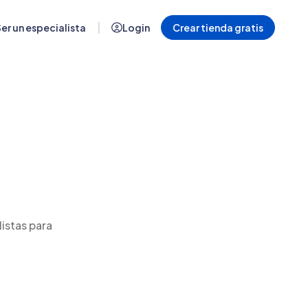
|
er un especialista
Login
Crear tienda gratis
listas para