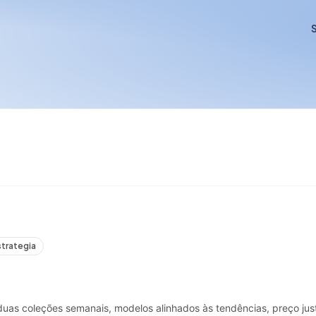
S
strategia
duas coleções semanais, modelos alinhados às tendências, preço ju