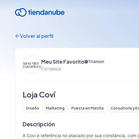
Volver al perfil
Meu Site Favorito
Titanium
Fortaleza
Loja Coví
Diseño
Marketing
Puesta en Marcha
Consultoría y E
Descripción
A Coví é referência no atacado por sua constância, com 