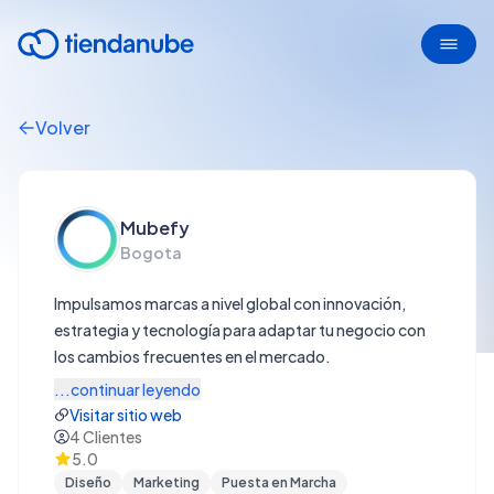
Volver
Mubefy
Bogota
Impulsamos marcas a nivel global con innovación,
estrategia y tecnología para adaptar tu negocio con
los cambios frecuentes en el mercado.
...continuar leyendo
Visitar sitio web
4
Clientes
5.0
Diseño
Marketing
Puesta en Marcha