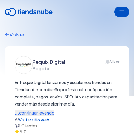
Volver
Pequix Digital
Silver
Bogota
En Pequix Digital lanzamos y escalamos tiendas en
Tiendanube con diseño profesional, configuración
completa, pagos, envíos, SEO, IA y capacitación para
vender más desde el primer día.
...continuar leyendo
Visitar sitio web
1
Clientes
5.0