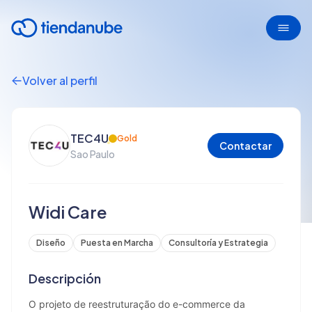
Volver al perfil
TEC4U
Gold
Contactar
Sao Paulo
Widi Care
Diseño
Puesta en Marcha
Consultoría y Estrategia
Descripción
O projeto de reestruturação do e-commerce da 