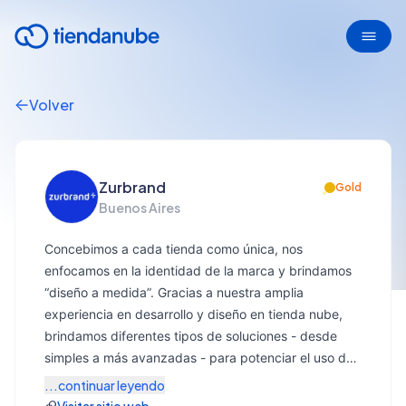
Volver
Zurbrand
Gold
Buenos Aires
Concebimos a cada tienda como única, nos
enfocamos en la identidad de la marca y brindamos
“diseño a medida”. Gracias a nuestra amplia
experiencia en desarrollo y diseño en tienda nube,
brindamos diferentes tipos de soluciones - desde
simples a más avanzadas - para potenciar el uso de
la tienda, sumar nuevas funcionalidades y optimizar
...continuar leyendo
las ventas. ¡Consultanos!