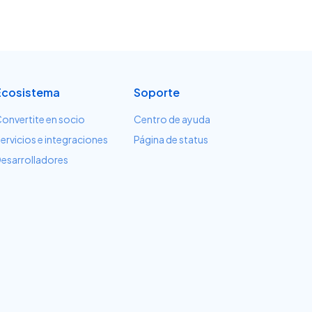
Ecosistema
Soporte
onvertite en socio
Centro de ayuda
ervicios e integraciones
Página de status
esarrolladores