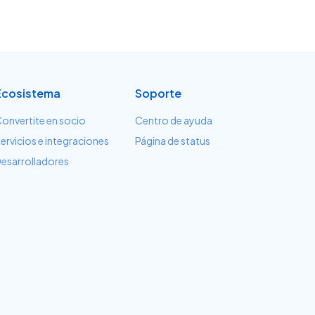
Ecosistema
Soporte
onvertite en socio
Centro de ayuda
ervicios e integraciones
Página de status
esarrolladores