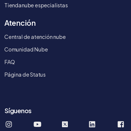
Tiendanube especialistas
Atención
Central de atención nube
Comunidad Nube
FAQ
Página de Status
Síguenos
tiendanube
tiendanube
company/tie
T