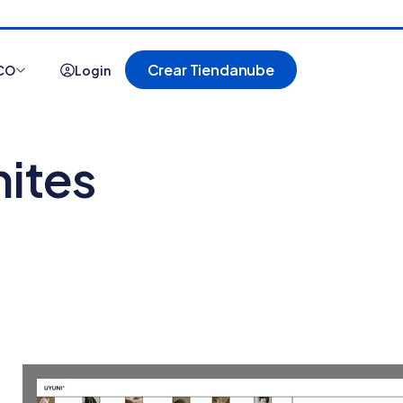
Crear Tiendanube
CO
Login
mites
Ver todo
Cómo es comprar
20 tiendas online
n Tiendanube?
argentinas creadas
onocé Nube para
con Tiendanube
ender más