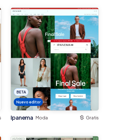
BETA
Nuevo editor
Ipanema
s
Moda
Gratis