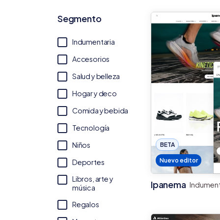
Segmento
Indumentaria
Accesorios
Salud y belleza
Hogar y deco
Comida y bebida
Tecnología
Niños
BETA
Nuevo editor
Deportes
Libros, arte y
Ipanema
Indument
música
Regalos