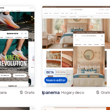
BETA
Nuevo editor
Ipanema
aria
Gratis
Hogar y deco
Grati