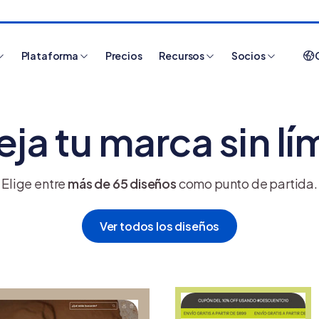
Plataforma
Precios
Recursos
Socios
eja tu marca sin lí
Artículos más leídos
Elige entre
más de
65
diseños
como punto de partida.
Ver todos los diseños
¿Cómo funciona
¿
Tiendanube? Aprende
e
a crear y usar una
C
tienda online
v