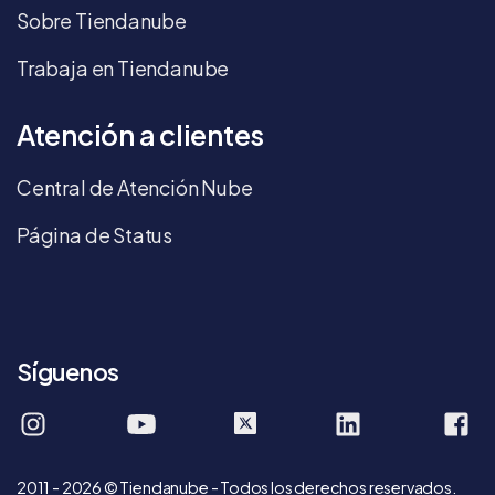
Sobre Tiendanube
Trabaja en Tiendanube
Atención a clientes
Central de Atención Nube
Página de Status
Síguenos
tiendanube.mex
tiendanube
company/tie
ti
2011 - 2026 © Tiendanube - Todos los derechos reservados.