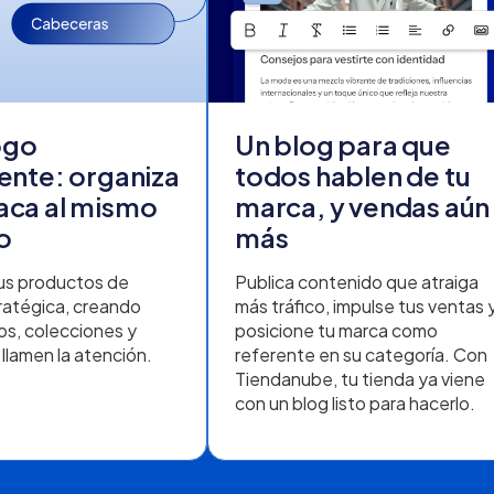
ogo
Un blog para que
gente: organiza
todos hablen de tu
aca al mismo
marca, y vendas aún
o
más
us productos de
Publica contenido que atraiga
ratégica, creando
más tráfico, impulse tus ventas 
s, colecciones y
posicione tu marca como
e llamen la atención.
referente en su categoría. Con
Tiendanube, tu tienda ya viene
con un blog listo para hacerlo.