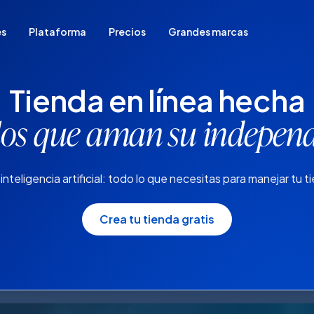
es
Plataforma
Precios
Grandes marcas
Tienda en línea hecha
Para quienes empiezan a vender
Migrar tu tienda de plataforma
los que aman su indepen
Ya venden en redes sociales
Tienen tienda física
Venden en marketplaces
inteligencia artificial: todo lo que necesitas para manejar tu 
Vender sin stock
Crea tu tienda gratis