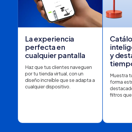
La experiencia
Catál
perfecta en
inteli
cualquier pantalla
y dest
tiemp
Haz que tus clientes naveguen
por tu tienda virtual,
con un
Muestra t
diseño increíble que se adapta a
forma est
cualquier dispositivo.
destacado
filtros qu