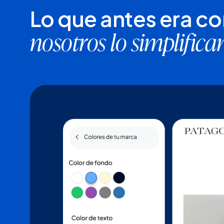
Lo que antes era c
nosotros lo simplific