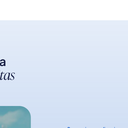
da
tas