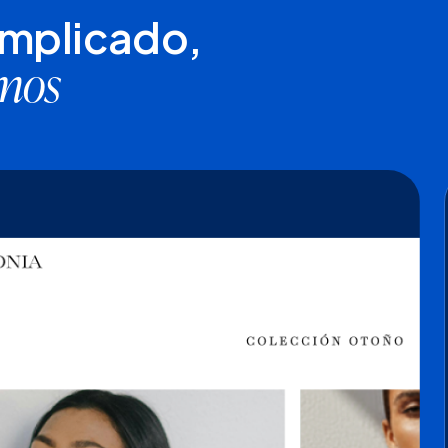
omplicado,
amos