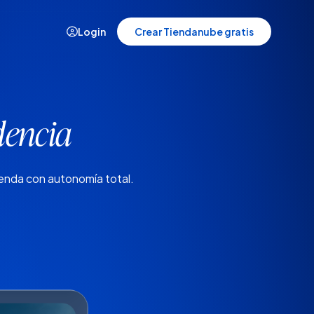
Login
Crear Tiendanube gratis
Casos de éxito
dencia
Historias de quienes crecieron con
Tiendanube
tienda con autonomía total.