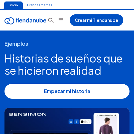
Inicio
Grandes marcas
Crear mi Tiendanube
Ejemplos
Historias de sueños que
se hicieron realidad
Empezar mi historia