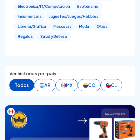
Electrónica/IT/Computación
Esoterismo
Indumentaria
Juguetes/Juegos/Hobbies
Librería/Gráfica
Mascotas
Moda
Otros
Regalos
Salud y Belleza
Ver historias por país:
Todos
AR
MX
CO
CL