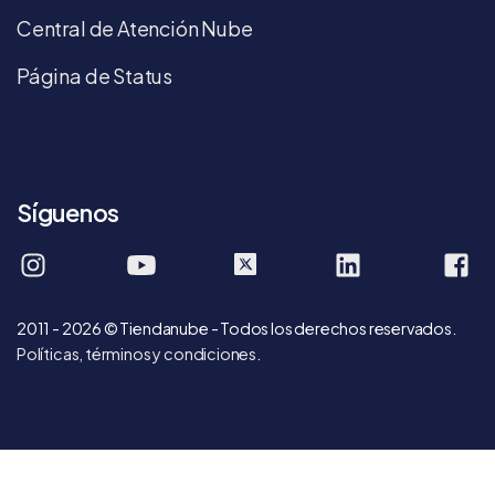
Central de Atención Nube
Página de Status
Síguenos
tiendanube.mex
tiendanube
company/tie
ti
2011 - 2026 © Tiendanube - Todos los derechos reservados.
Políticas, términos y condiciones
.