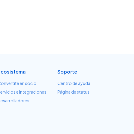
Ecosistema
Soporte
onvertite en socio
Centro de ayuda
ervicios e integraciones
Página de status
esarrolladores