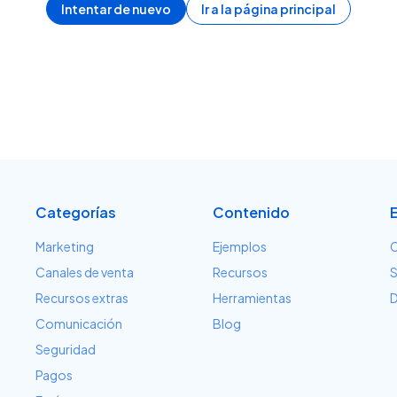
Intentar de nuevo
Ir a la página principal
Categorías
Contenido
Marketing
Ejemplos
C
Canales de venta
Recursos
S
Recursos extras
Herramientas
D
Comunicación
Blog
Seguridad
Pagos