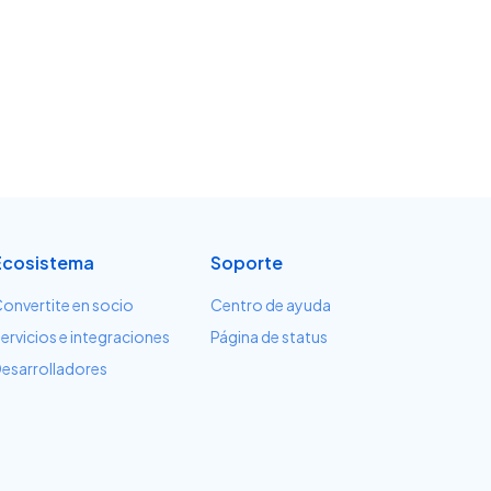
Ecosistema
Soporte
onvertite en socio
Centro de ayuda
ervicios e integraciones
Página de status
esarrolladores