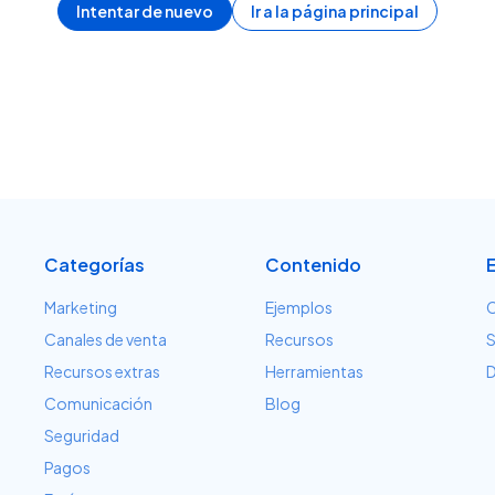
Intentar de nuevo
Ir a la página principal
Categorías
Contenido
Marketing
Ejemplos
C
Canales de venta
Recursos
S
Recursos extras
Herramientas
D
Comunicación
Blog
Seguridad
Pagos