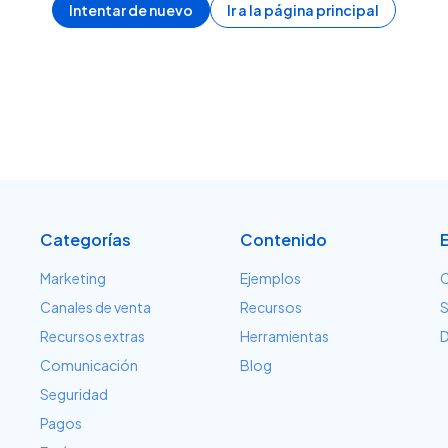
Intentar de nuevo
Ir a la página principal
Categorías
Contenido
Marketing
Ejemplos
C
Canales de venta
Recursos
S
Recursos extras
Herramientas
D
Comunicación
Blog
Seguridad
Pagos