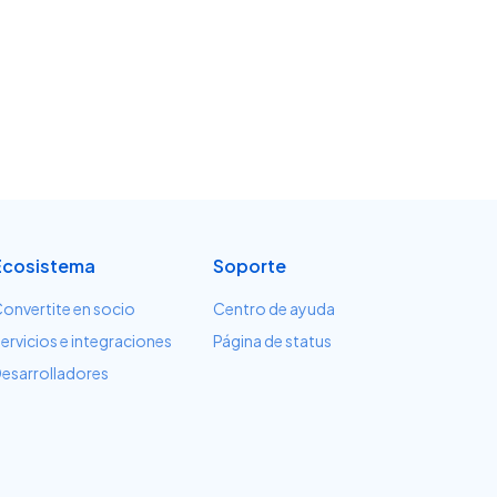
Ecosistema
Soporte
onvertite en socio
Centro de ayuda
ervicios e integraciones
Página de status
esarrolladores