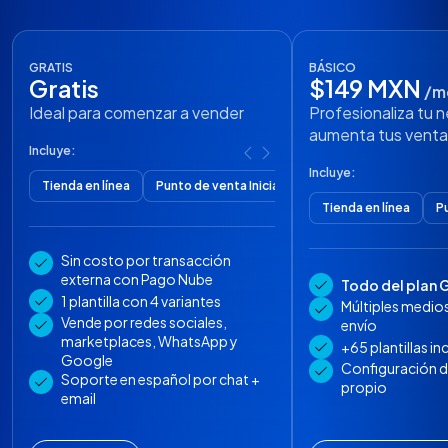
GRATIS
BÁSICO
Gratis
$149 MXN
/m
Ideal para comenzar a vender
Profesionaliza tu 
aumenta tus venta
Incluye:
Incluye:
Tienda en línea
Punto de venta Inicial
Tienda en línea
P
Sin costo por transacción
externa con Pago Nube
Todo del plan G
1 plantilla con 4 variantes
Múltiples medio
Vende por redes sociales,
envío
marketplaces, WhatsApp y
+65 plantillas in
Google
Configuración 
Soporte en español por chat +
propio
email