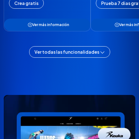
Crea gratis
Prueba 7 dias gra
Ver más información
Ver más in
Ver todas las funcionalidades