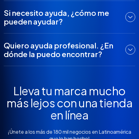
Si necesito ayuda, ¿cómo me
pueden ayudar?
Quiero ayuda profesional. ¿En
dónde la puedo encontrar?
Lleva tu marca mucho
más lejos con una tienda
en línea
¡Únete a los más de 180 mil negocios en Latinoamérica
que lo han hecho!