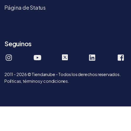
Página de Status
Seguinos
tiendanube
tiendanube
company/tie
T
2011 - 2026 © Tiendanube - Todos los derechos reservados.
Políticas, términos y condiciones
.