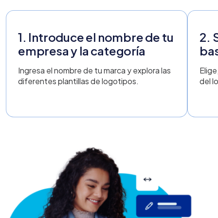
1. Introduce el nombre de tu
2. 
empresa y la categoría
ba
Ingresa el nombre de tu marca y explora las
Elige
diferentes plantillas de logotipos.
del l