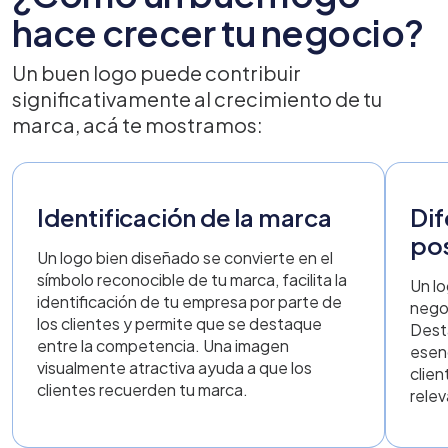
hace crecer tu negocio?
Un buen logo puede contribuir
significativamente al crecimiento de tu
marca, acá te mostramos:
Identificación de la marca
Dif
po
Un logo bien diseñado se convierte en el
símbolo reconocible de tu marca, facilita la
Un lo
identificación de tu empresa por parte de
nego
los clientes y permite que se destaque
Dest
entre la competencia. Una imagen
esenc
visualmente atractiva ayuda a que los
clie
clientes recuerden tu marca.
relev