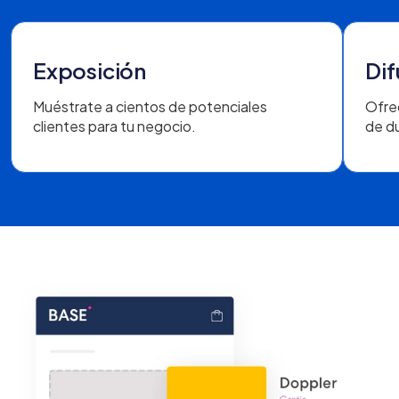
Exposición
Dif
Muéstrate a cientos de potenciales
Ofrec
clientes para tu negocio.
de d