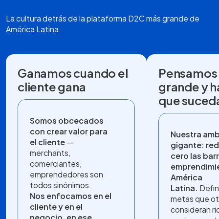
La cultura detrás de la plataforma D2C más grande de
América Latina.
Ganamos cuando el
Pensamos
cliente gana
grande y 
que suced
Somos obcecados
con crear valor para
Nuestra amb
el cliente
—
gigante: red
merchants,
cero las barr
comerciantes,
emprendimi
emprendedores son
América
todos sinónimos.
Latina.
Defin
Nos enfocamos en el
metas que ot
cliente y en el
consideran ri
negocio, en ese